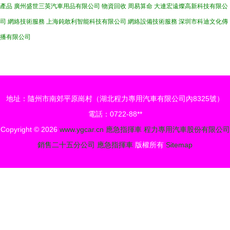
產品
廣州盛世三英汽車用品有限公司
物資回收
周易算命
大連宏遠燦高新科技有限公
司
網絡技術服務
上海鈍敢利智能科技有限公司
網絡設備技術服務
深圳市科迪文化傳
播有限公司
地址：隨州市南郊平原崗村（湖北程力專用汽車有限公司內8325號）
電話：0722-88**
Copyright © 2026
www.ygcar.cn
應急指揮車
程力專用汽車股份有限公司
銷售二十五分公司
應急指揮車
版權所有
Sitemap