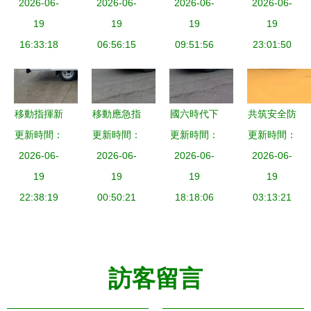
相全國礦山
2026-06-
斯特指揮車
2026-06-
國六搶險指
2026-06-
打造消防應
2026-06-
救援技術競
19
在機場應急
19
揮與應急保
19
急保障救援
19
賽裝備展
16:33:18
與通信指揮
06:56:15
障一體化解
09:51:56
的移動神經
23:01:50
中的關鍵作
決方案
中樞
用
移動指揮新
移動應急指
國六時代下
共筑安全防
更新時間：
高度 依維
揮與應急救
更新時間：
的應急保障
更新時間：
更新時間：
線 守護城
柯應急指揮
2026-06-
援保障車輛
2026-06-
車隊 大型
2026-06-
2026-06-
市生命線
車與動中通
19
技術集成與
19
通信指揮
19
——長三角
19
衛星通訊的
22:38:19
關鍵廠商解
00:50:21
車、消防應
18:18:06
國家應急減
03:13:21
完美融合
析
急通訊車、
災博覽會開
宿營保障車
幕，上海市
的協同作戰
東方醫院攜
訪客留言
應急保障車
獨家亮相