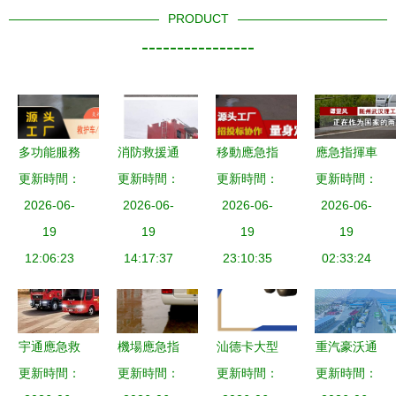
PRODUCT
----------------
多功能服務
消防救援通
移動應急指
應急指揮車
更新時間：
車型詳解
信應急指揮
更新時間：
揮與保障新
更新時間：
移動指揮中
更新時間：
福田G7與
2026-06-
車 移動衛
2026-06-
利器 江蘇
2026-06-
心在危機管
2026-06-
G5在重癥
19
星通訊保障
19
應急指揮方
19
理與投資中
19
轉運及殯葬
12:06:23
與應急保障
14:17:37
艙、四驅通
23:10:35
的關鍵角色
02:33:24
保障領域的
車的關鍵作
信指揮車與
應用
用
消防模塊化
運輸車
宇通應急救
機場應急指
汕德卡大型
重汽豪沃通
更新時間：
援“尖兵”亮
更新時間：
揮中樞 考
應急指揮車
更新時間：
更新時間：
信指揮車