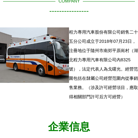
COMPANY
----------------
程力專用汽車股份有限公司銷售二十
五分公司成立于2018年07月23日，
注冊地位于隨州市南郊平原崗村（湖
北程力專用汽車有限公司內8325
號），法定代表人為戈曙光。經營范
圍包括在隸屬公司經營范圍內從事銷
售業務。（涉及許可經營項目，應取
得相關部門許可后方可經營）
企業信息