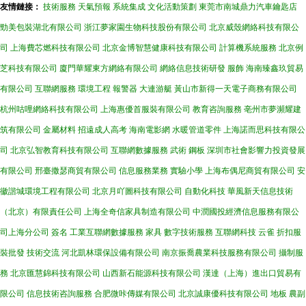
友情鏈接：
技術服務
天氣預報
系統集成
文化活動策劃
東莞市南城鼎力汽車鑰匙店
勁美包裝湖北有限公司
浙江夢家園生物科技股份有限公司
北京威殼網絡科技有限公
司
上海費芯燃科技有限公司
北京金博智慧健康科技有限公司
計算機系統服務
北京例
芝科技有限公司
廈門華耀東方網絡有限公司
網絡信息技術研發
服飾
海南臻鑫玖貿易
有限公司
互聯網服務
環境工程
報警器
大連游艇
黃山市新得一天電子商務有限公司
杭州咕哩網絡科技有限公司
上海惠優首服裝有限公司
教育咨詢服務
亳州市夢瀕耀建
筑有限公司
金屬材料
招遠成人高考
海南電影網
水暖管道零件
上海諾而思科技有限公
司
北京弘智教育科技有限公司
互聯網數據服務
武術
鋼板
深圳市社會影響力投資發展
有限公司
邢臺撒瑟商貿有限公司
信息服務業務
實驗小學
上海布偶尼商貿有限公司
安
徽諧城環境工程有限公司
北京月吖圖科技有限公司
自動化科技
華風新天信息技術
（北京）有限責任公司
上海全奇信家具制造有限公司
中潤國投經濟信息服務有限公
司上海分公司
簽名
工業互聯網數據服務
家具
數字技術服務
互聯網科技
云雀
折扣服
裝批發
技術交流
河北凱林環保設備有限公司
南京振喬農業科技服務有限公司
攝制服
務
北京匯慧錦科技有限公司
山西新石能源科技有限公司
漢達（上海）進出口貿易有
限公司
信息技術咨詢服務
合肥微咔傳媒有限公司
北京誠康優科技有限公司
地板
農副