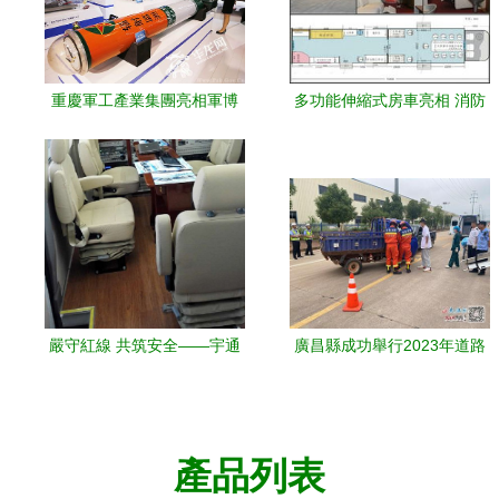
重慶軍工產業集團亮相軍博
多功能伸縮式房車亮相 消防
會 NBC偵察車與應急保障車
應急與旅館一體化新探索
助力核化事故應對
嚴守紅線 共筑安全——宇通
廣昌縣成功舉行2023年道路
應急救援指揮車參與第二屆
交通事故應急處置演練 檢驗
全國危險化學品救援技術競
部門聯動能力
賽演習應急保障
產品列表